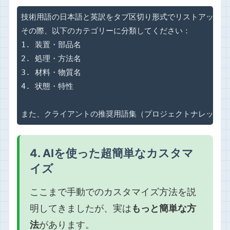
技術用語の日本語と英訳をタブ区切り形式でリストアップし
その際、以下のカテゴリーに分類してください：

1. 装置・部品名

2. 処理・方法名

3. 材料・物質名

4. 状態・特性

また、クライアントの推奨用語集（プロジェクトナレッジに
4. AIを使った超簡単なカスタマ
イズ
ここまで手動でのカスタマイズ方法を説
明してきましたが、実は
もっと簡単な方
法
があります。