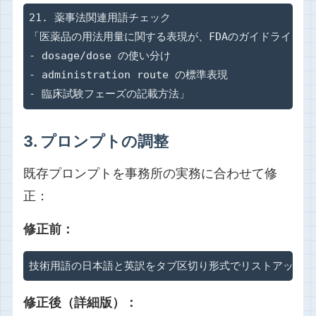
21. 薬事法関連用語チェック

「医薬品の用法用量に関する表現が、FDAのガイドラインに
- dosage/dose の使い分け

- administration route の標準表現

- 臨床試験フェーズの記載方法」
3. プロンプトの調整
既存プロンプトを事務所の実務に合わせて修
正：
修正前：
技術用語の日本語と英訳をタブ区切り形式でリストアップし
修正後（詳細版）：