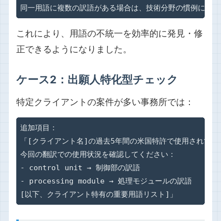
同一用語に複数の訳語がある場合は、技術分野の慣例に基づ
これにより、用語の不統一を効率的に発見・修
正できるようになりました。
ケース2：出願人特化型チェック
特定クライアントの案件が多い事務所では：
追加項目：

「[クライアント名]の過去5年間の米国特許で使用されてい
今回の翻訳での使用状況を確認してください：

- control unit → 制御部の訳語

- processing module → 処理モジュールの訳語

[以下、クライアント特有の重要用語リスト]」