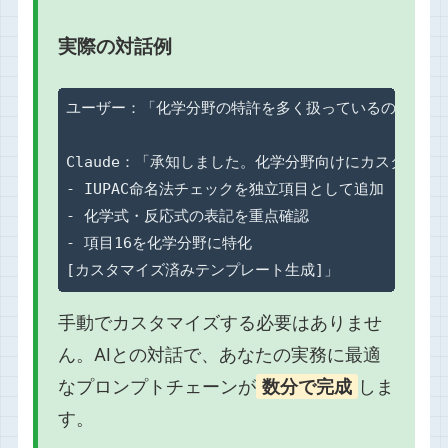
実際の対話例
ユーザー：「化学分野の特許を多く扱っているので、IUP
Claude：「承知しました。化学分野向けにカスタマイズ
- IUPAC命名法チェックを独立項目として追加

- 化学式・反応式の表記を重点確認

- 項目16を化学分野に特化

[カスタマイズ済みテンプレート生成]」
手動でカスタマイズする必要はありませ
ん。AIとの対話で、あなたの実務に最適
なプロンプトチェーンが
数分で完成
しま
す。